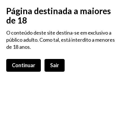
Login
0,00 €
Página destinada a maiores
de 18
O conteúdo deste site destina-se em exclusivo a
público adulto. Como tal, está interdito a menores
de 18 anos.
Continuar
Sair
Toggle
navigation
Flores HHC
HHC
Flores HHC