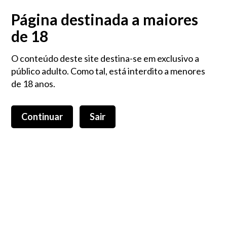
Login
0,00 €
Página destinada a maiores
de 18
O conteúdo deste site destina-se em exclusivo a
público adulto. Como tal, está interdito a menores
de 18 anos.
Continuar
Sair
Toggle
navigation
Flores CBD
Flores
Flores CBD