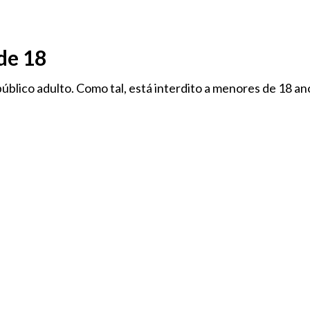
de 18
úblico adulto. Como tal, está interdito a menores de 18 an
TODAS AS CATEGORIAS
TODAS AS MARCAS
FLORES
-LÍQUIDOS
CÁPSULAS CBD
MERCHANDISING
HHC
RATOS DE CBD
PARAFERNÁLIA E CONSUMÍVEIS
COSM