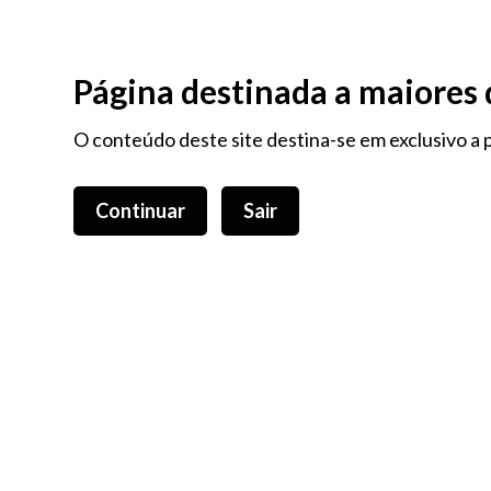
Login
0,00 €
Página destinada a maiores 
O conteúdo deste site destina-se em exclusivo a p
Continuar
Sair
TODOS OS PRODUTOS
VAPORIZADORES, CARTUCHOS E E
ÓLEOS E CÁPSULAS DE CBD
EXT