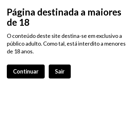
Login
0,00 €
Página destinada a maiores
de 18
O conteúdo deste site destina-se em exclusivo a
público adulto. Como tal, está interdito a menores
de 18 anos.
Continuar
Sair
Toggle
navigation
Chás
Comestíveis e Bebidas
Chás