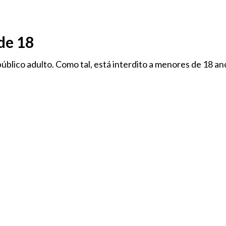
de 18
úblico adulto. Como tal, está interdito a menores de 18 an
TODAS AS CATEGORIAS
TODAS AS MARCAS
FLORES
-LÍQUIDOS
CÁPSULAS CBD
MERCHANDISING
HHC
RATOS DE CBD
PARAFERNÁLIA E CONSUMÍVEIS
COSM