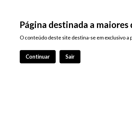
Login
0,00 €
Página destinada a maiores 
O conteúdo deste site destina-se em exclusivo a p
Continuar
Sair
TODOS OS PRODUTOS
VAPORIZADORES, CARTUCHOS E E
ÓLEOS E CÁPSULAS DE CBD
EXT