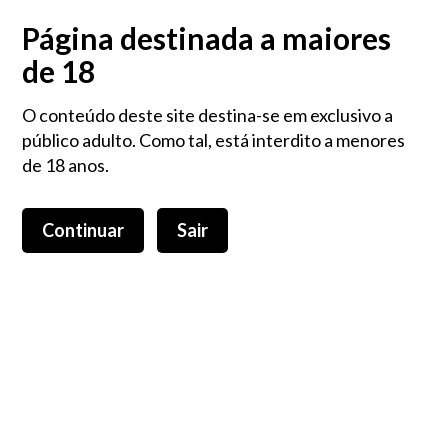
Login
0,00 €
Página destinada a maiores
de 18
O conteúdo deste site destina-se em exclusivo a
público adulto. Como tal, está interdito a menores
de 18 anos.
Continuar
Sair
Toggle
navigation
Flores